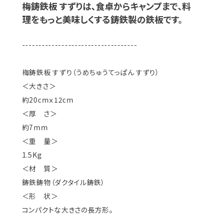
梅鋳鉄板 すずりは、食卓からキャンプまで、料
理をもっと美味しくする鋳鉄製の鉄板です。
-----------------------------------
梅鋳鉄板 すずり（うめちゅうてっぱん すずり）
＜大きさ＞
約20cmｘ12cm
＜厚 さ＞
約7mm
＜重 量＞
1.5Kg
＜材 質＞
鋳鉄鋳物（ダクタイル鋳鉄）
＜形 状＞
コンパクトな大きさの長方形。